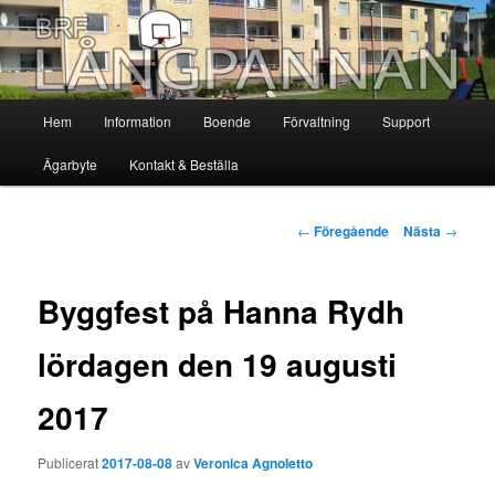
Hoppa
till
huvudinnehåll
Brf. Långpannan – hannarydh.se
Huvudmeny
Hem
Information
Boende
Förvaltning
Support
Ägarbyte
Kontakt & Beställa
Inläggsnavigering
←
Föregående
Nästa
→
Byggfest på Hanna Rydh
lördagen den 19 augusti
2017
Publicerat
2017-08-08
av
Veronica Agnoletto