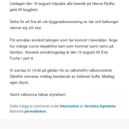
Lördagen den 19 augusti inbjudes alla boende på Hanna Rydhs
gata till byggfest.
Detta för att fira att vår byggnadsrenovering av tak och balkonger
närmar sig sitt slut.
För anmälan använd talongen som har kommit i brevlådan. Ange
hur många vuxna respektive barn som kommer samt namn på
familjen. Senaste anmälningsdag är den 13 augusti till Eira
Fuchs i port 4.
Vi samlas kl 14:00 på gården för en (alkoholfri) välkomstdrink.
Därefter serveras middag bestående av italiensk buffé. Medtag
egen dryck.
Varmt välkomna hälsar styrelsen!
Detta inlägg är publicerat under
Information
av
Veronica Agnoletto
.
Bokmärk
permalänken
.