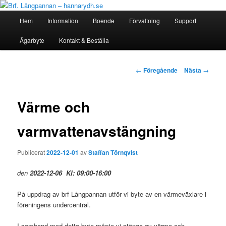
Hoppa
till
Huvudmeny
Hem
Information
Boende
Förvaltning
Support
huvudinnehåll
Brf. Långpannan – hannarydh.se
Ägarbyte
Kontakt & Beställa
Inläggsnavigering
←
Föregående
Nästa
→
Värme och
varmvattenavstängning
Publicerat
2022-12-01
av
Staffan Törnqvist
den
2022-12-06 Kl: 09:00-16:00
På uppdrag av brf Långpannan utför vi byte av en värmeväxlare i
föreningens undercentral.
I samband med detta byte måste vi stänga av värme och