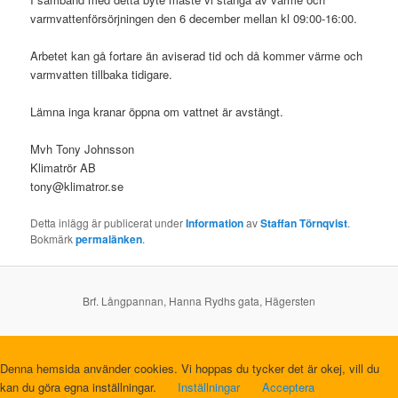
varmvattenförsörjningen den 6 december mellan kl 09:00-16:00.
Arbetet kan gå fortare än aviserad tid och då kommer värme och
varmvatten tillbaka tidigare.
Lämna inga kranar öppna om vattnet är avstängt.
Mvh Tony Johnsson
Klimatrör AB
tony@klimatror.se
Detta inlägg är publicerat under
Information
av
Staffan Törnqvist
.
Bokmärk
permalänken
.
Brf. Långpannan, Hanna Rydhs gata, Hägersten
Denna hemsida använder cookies. Vi hoppas du tycker det är okej, vill du
kan du göra egna inställningar.
Inställningar
Acceptera