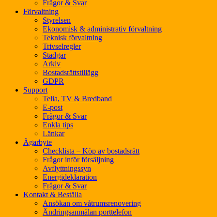
Frågor & Svar
Förvaltning
Styrelsen
Ekonomisk & administrativ förvaltning
Teknisk förvaltning
Trivselregler
Stadgar
Arkiv
Bostadsrättstillägg
GDPR
Support
Telia, TV & Bredband
E-post
Frågor & Svar
Enkla tips
Länkar
Ägarbyte
Checklista – Köp av bostadsrätt
Frågor inför försäljning
Avflyttningssyn
Energideklaration
Frågor & Svar
Kontakt & Beställa
Ansökan om våtrumsrenovering
Ändringsanmälan porttelefon