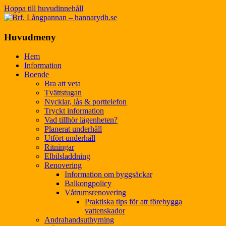
Hoppa till huvudinnehåll
Brf. Långpannan –
Huvudmeny
hannarydh.se
Hem
Information
Boende
Bra att veta
Tvättstugan
Nycklar, lås & porttelefon
Tryckt information
Vad tillhör lägenheten?
Planerat underhåll
Utfört underhåll
Ritningar
Elbilsladdning
Renovering
Information om byggsäckar
Balkongpolicy
Våtrumsrenovering
Praktiska tips för att förebygga
vattenskador
Andrahandsuthyrning