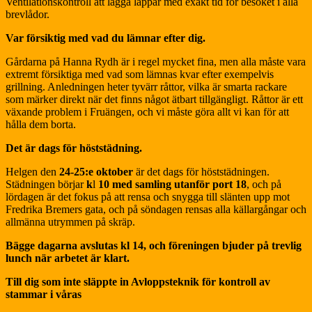
Ventilationskontroll att lägga lappar med exakt tid för besöket i alla
brevlådor.
Var försiktig med vad du lämnar efter dig.
Gårdarna på Hanna Rydh är i regel mycket fina, men alla måste vara
extremt försiktiga med vad som lämnas kvar efter exempelvis
grillning. Anledningen heter tyvärr råttor, vilka är smarta rackare
som märker direkt när det finns något ätbart tillgängligt. Råttor är ett
växande problem i Fruängen, och vi måste göra allt vi kan för att
hålla dem borta.
Det är dags för höststädning.
Helgen den
24-25:e oktober
är det dags för höststädningen.
Städningen börjar
k
l
10 med samling utanför port 18
, och på
lördagen är det fokus på att rensa och snygga till slänten upp mot
Fredrika Bremers gata, och på söndagen rensas alla källargångar och
allmänna utrymmen på skräp.
Bägge dagarna avslutas kl 14, och föreningen bjuder på trevlig
lunch när arbetet är klart.
Till dig som inte släppte in Avloppsteknik för kontroll av
stammar i våras