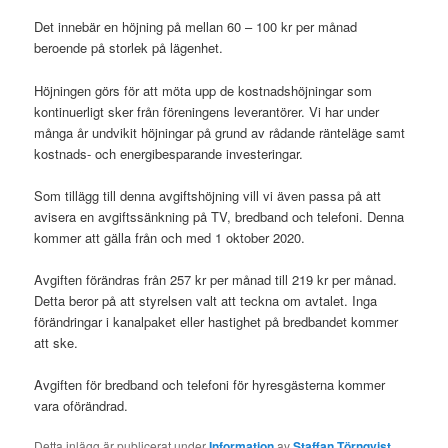
Det innebär en höjning på mellan 60 – 100 kr per månad
beroende på storlek på lägenhet.
Höjningen görs för att möta upp de kostnadshöjningar som
kontinuerligt sker från föreningens leverantörer. Vi har under
många år undvikit höjningar på grund av rådande ränteläge samt
kostnads- och energibesparande investeringar.
Som tillägg till denna avgiftshöjning vill vi även passa på att
avisera en avgiftssänkning på TV, bredband och telefoni. Denna
kommer att gälla från och med 1 oktober 2020.
Avgiften förändras från 257 kr per månad till 219 kr per månad.
Detta beror på att styrelsen valt att teckna om avtalet. Inga
förändringar i kanalpaket eller hastighet på bredbandet kommer
att ske.
Avgiften för bredband och telefoni för hyresgästerna kommer
vara oförändrad.
Detta inlägg är publicerat under
Information
av
Staffan Törnqvist
.