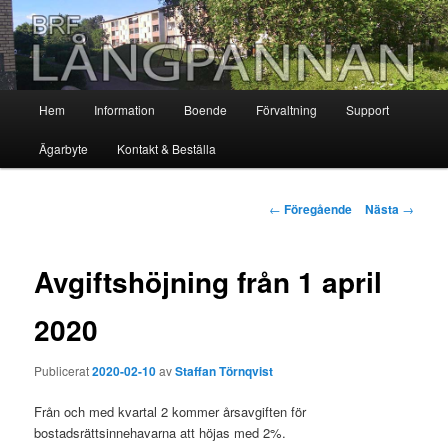
Hoppa
till
huvudinnehåll
Brf. Långpannan – hannarydh.se
Huvudmeny
Hem
Information
Boende
Förvaltning
Support
Ägarbyte
Kontakt & Beställa
Inläggsnavigering
←
Föregående
Nästa
→
Avgiftshöjning från 1 april
2020
Publicerat
2020-02-10
av
Staffan Törnqvist
Från och med kvartal 2 kommer årsavgiften för
bostadsrättsinnehavarna att höjas med 2%.